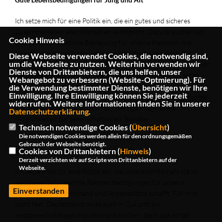
Ich setze mich für eine Politik ein, die ein gutes und sicheres
Zusammenleben aller Menschen ermöglicht. Dazu brauchen wir
Cookie Hinweis
eine gute frühkindliche Betreuung für unsere Kleinsten, die
Eltern wirklich entlastet und ihnen Wahlfreiheiten lässt. Die
Diese Webseite verwendet Cookies, die notwendig sind,
um die Webseite zu nutzen. Weiterhin verwenden wir
Vereinbarkeit von Familie und Beruf muss weiter verbessert und
Dienste von Drittanbietern, die uns helfen, unser
die Chancengleichheit für Frauen gefördert werden. Ich setze
Webangebot zu verbessern (Website-Optmierung). Für
mich für inklusive und gute Lebensverhältnisse unserer
die Verwendung bestimmter Dienste, benötigen wir Ihre
Einwilligung. Ihre Einwilligung können Sie jederzeit
Seniorinnen und Senioren ein. Dazu gehören eine altersgerechte
widerrufen. Weitere Informationen finden Sie in unserer
Infrastruktur, eine qualitativ hochwertige Pflege sowie
Datenschutzerklärung
.
Möglichkeiten zur gesellschaftlichen Teilhabe.
Technisch notwendige Cookies (
Übersicht
)
Die notwendigen Cookies werden allein für den ordnungsgemäßen
Gebrauch der Webseite benötigt.
Cookies von Drittanbietern (
Hinweis
)
Eine starke und nachhaltige Wirtschaft
Derzeit verzichten wir auf Scripte von Drittanbietern auf der
Webseite.
Ich setze mich für eine Politik ein, die unsere Wirtschaft stärkt,
wettbewerbsfördernde Rahmenbedingungen für unsere
Einverstanden
Unternehmen, Wohlstand und Arbeitsplätze schafft. Für mich
steht fest, Deutschland muss auch in Zukunft ein
wettbewerbsfähiges Industrieland bleiben, denn das erhält