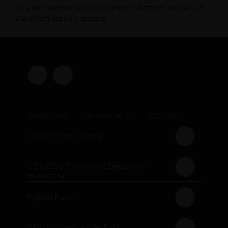
die Eigenverantwortung jedes einzelnen betonen und stärken.
Das schafft soziale Akzeptanz.
IMPRESSUM
DATENSCHUTZ
KONTAKT
Deutscher Bundestag
CDU/CSU Fraktion im Deutschen
Bundestag
Kuppel Kucker
CDU Mülheim an der Ruhr