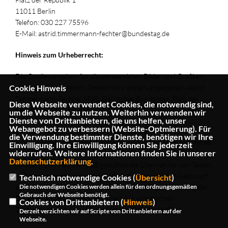
11011 Berlin
Telefon: 030 227 75596
E-Mail: astrid.timmermann-fechter@bundestag.de
Hinweis zum Urheberrecht:
Die Quellenangaben für die verwendeten Bilder und Grafiken
Cookie Hinweis
sind jeweils angegeben. Soweit nicht anders angegeben: Astrid
Timmermann-Fechter MdB, Deutscher Bundestag, Platz der
Diese Webseite verwendet Cookies, die notwendig sind,
Republik 1, 11011 Berlin.
um die Webseite zu nutzen. Weiterhin verwenden wir
Dienste von Drittanbietern, die uns helfen, unser
Webangebot zu verbessern (Website-Optmierung). Für
Urheberrecht und Haftungshinweis: Bei dem Inhalt der
die Verwendung bestimmter Dienste, benötigen wir Ihre
Internetseiten von Astrid Timmermann-Fechter MdB handelt es
Einwilligung. Ihre Einwilligung können Sie jederzeit
widerrufen. Weitere Informationen finden Sie in unserer
sich um urheberrechtlich geschützte Werke. Astrid
Datenschutzerklärung
.
Timmermann-Fechter MdB gestattet die Übernahme von Texten
in Datenbestände, die ausschließlich für den privaten Gebrauch
Technisch notwendige Cookies (
Übersicht
)
Die notwendigen Cookies werden allein für den ordnungsgemäßen
eines Nutzers bestimmt sind. Die Übernahme und Nutzung der
Gebrauch der Webseite benötigt.
Daten zu anderen Zwecken bedarf der schriftlichen
Cookies von Drittanbietern (
Hinweis
)
Zustimmung von Astrid Timmermann-Fechter MdB.
Derzeit verzichten wir auf Scripte von Drittanbietern auf der
Webseite.